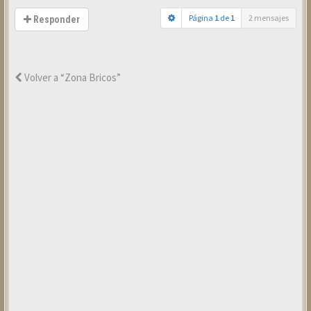
Página
1
de
1
2 mensajes
Responder
Volver a “Zona Bricos”