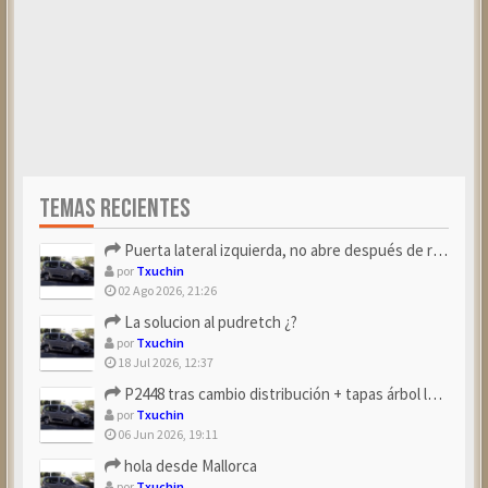
TEMAS RECIENTES
Puerta lateral izquierda, no abre después de repostar.
por
Txuchin
02 Ago 2026, 21:26
La solucion al pudretch ¿?
por
Txuchin
18 Jul 2026, 12:37
P2448 tras cambio distribución + tapas árbol levas
por
Txuchin
06 Jun 2026, 19:11
hola desde Mallorca
por
Txuchin