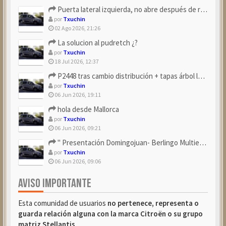
Puerta lateral izquierda, no abre después de repostar.
por
Txuchin
02 Ago 2026, 21:26
La solucion al pudretch ¿?
por
Txuchin
18 Jul 2026, 12:37
P2448 tras cambio distribución + tapas árbol levas
por
Txuchin
06 Jun 2026, 19:11
hola desde Mallorca
por
Txuchin
06 Jun 2026, 09:21
" Presentación Domingojuan- Berlingo Multiespace Blue ...
por
Txuchin
06 Jun 2026, 09:06
AVISO IMPORTANTE
Esta comunidad de usuarios
no pertenece, representa o
guarda relación alguna con la marca Citroën o su grupo
matriz Stellantis
.