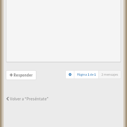
Página
1
de
1
2 mensajes
Responder
Volver a “Preséntate”