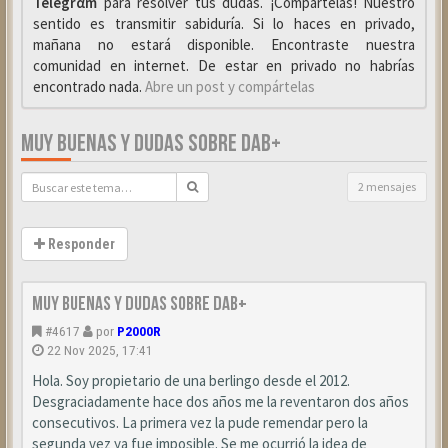
Telegrαm
para resolver tus dudas. ¡Compártelas! Nuestro
sentido es transmitir sabiduría. Si lo haces en privado,
mañana no estará disponible. Encontraste nuestra
comunidad en internet. De estar en privado no habrías
encontrado nada.
Abre un post y compártelas
MUY BUENAS Y DUDAS SOBRE DAB+
2 mensajes
Responder
Muy buenas y dudas sobre DAB+
#4617
por
P2000R
22 Nov 2025, 17:41
Hola. Soy propietario de una berlingo desde el 2012.
Desgraciadamente hace dos años me la reventaron dos años
consecutivos. La primera vez la pude remendar pero la
segunda vez ya fue imposible. Se me ocurrió la idea de