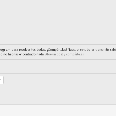
legrαm
para resolver tus dudas. ¡Compártelas! Nuestro sentido es transmitir sab
ado no habrías encontrado nada.
Abre un post y compártelas
r