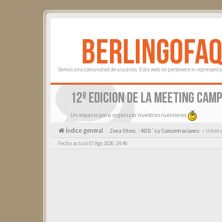
BERLINGOFA
Somos una comunidad de usuarios. Esta web no pertenece ni representa 
12ª EDICION DE LA MEETING CAM
Un espacio para organizar nuestras rueniones
Índice general
Zona Otros
KDD´s y Concentraciones
« Usted 
Fecha actual 07 Ago 2026, 14:46