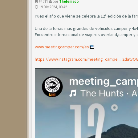
#4511
por
Thelemaco
19 Dic 2024, 00:42
Pues el año que viene se celebra la 12ª edición de la 
Una de la ferias mas grandes de vehiculos camper y 4x4
Encuentro internacional de viajeros overland,camper y cual
www.meetingcamper.com/es
https://www.instagram.com/meeting_campe ... 2datvO