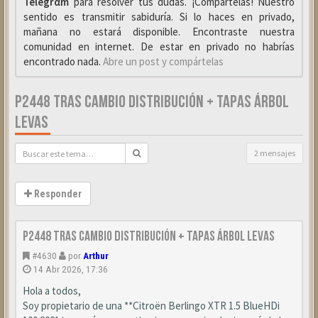
Telegrαm
para resolver tus dudas. ¡Compártelas! Nuestro
sentido es transmitir sabiduría. Si lo haces en privado,
mañana no estará disponible. Encontraste nuestra
comunidad en internet. De estar en privado no habrías
encontrado nada.
Abre un post y compártelas
P2448 TRAS CAMBIO DISTRIBUCIÓN + TAPAS ÁRBOL
LEVAS
2 mensajes
Responder
P2448 tras cambio distribución + tapas árbol levas
#4630
por
Arthur
14 Abr 2026, 17:36
Hola a todos,
Soy propietario de una **Citroën Berlingo XTR 1.5 BlueHDi