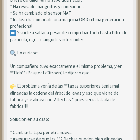
* Ha revisado manguitos y conexiones
* Se ha cambiado el sensor MAF
* Incluso ha comprado una máquina OBD ultima generacion
profesional
Y vuele a saltar a pesar de comprobar todo hasta filtro de
particula, egr ... manguitos intercooler ...
Lo curioso:
Un compañero tuvo exactamente el mismo problema, y en
**Elda** (Peugeot/Citroën) le dijeron que:
El problema venía de las **tapas superiores tenia mal
alineadas la cadena del árbol de levas y eso que viene de
fabrica y se alinea con 2 flechas * pues venia fallada de
fabrica!!!!
Solución en su caso:
* Cambiar la tapa por otra nueva
* Asegurarse de que las **2 flechas queden bien alineadas