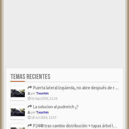
TEMAS RECIENTES
Puerta lateral izquierda, no abre después de repostar.
por
Txuchin
02 Ago 2026, 21:26
La solucion al pudretch ¿?
por
Txuchin
18 Jul 2026, 12:37
P2448 tras cambio distribución + tapas árbol levas