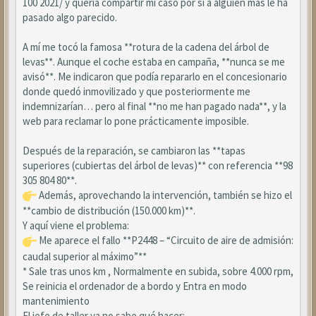
100 2021/ y quería compartir mi caso por si a alguien más le ha
pasado algo parecido.
A mí me tocó la famosa **rotura de la cadena del árbol de
levas**. Aunque el coche estaba en campaña, **nunca se me
avisó**. Me indicaron que podía repararlo en el concesionario
donde quedó inmovilizado y que posteriormente me
indemnizarían… pero al final **no me han pagado nada**, y la
web para reclamar lo pone prácticamente imposible.
Después de la reparación, se cambiaron las **tapas
superiores (cubiertas del árbol de levas)** con referencia **98
305 804 80**.
Además, aprovechando la intervención, también se hizo el
**cambio de distribución (150.000 km)**.
Y aquí viene el problema:
Me aparece el fallo **P2448 – “Circuito de aire de admisión:
caudal superior al máximo”**
* Sale tras unos km , Normalmente en subida, sobre 4.000 rpm,
Se reinicia el ordenador de a bordo y Entra en modo
mantenimiento
El jefe de taller ya no sabe qué hacer: