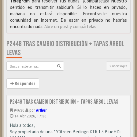
Telegrαm
para resolver tus dudas. ¡Compártelas! Nuestro
sentido es transmitir sabiduría. Si lo haces en privado,
mañana no estará disponible. Encontraste nuestra
comunidad en internet. De estar en privado no habrías
encontrado nada.
Abre un post y compártelas
P2448 TRAS CAMBIO DISTRIBUCIÓN + TAPAS ÁRBOL
LEVAS
2 mensajes
Responder
P2448 tras cambio distribución + tapas árbol levas
#4630
por
Arthur
14 Abr 2026, 17:36
Hola a todos,
Soy propietario de una **Citroën Berlingo XTR 1.5 BlueHDi