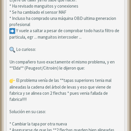
* Ha revisado manguitos y conexiones
* Se ha cambiado el sensor MAF
* Incluso ha comprado una máquina OBD ultima generacion
profesional
Y vuele a saltar a pesar de comprobar todo hasta filtro de
particula, egr ... manguitos intercooler ...
Lo curioso:
Un compañero tuvo exactamente el mismo problema, y en
**Elda** (Peugeot/Citroën) le dijeron que:
El problema venía de las **tapas superiores tenia mal
alineadas la cadena del árbol de levas y eso que viene de
fabrica y se alinea con 2 flechas * pues venia fallada de
fabrica!!!!
Solución en su caso:
* Cambiar la tapa por otra nueva
* Asegurarse de que las **2 flechas queden bien alineadas