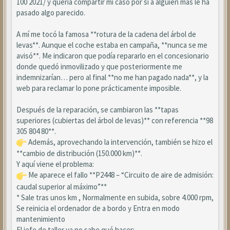
100 2021/ y quería compartir mi caso por si a alguien más le ha
pasado algo parecido.
A mí me tocó la famosa **rotura de la cadena del árbol de
levas**. Aunque el coche estaba en campaña, **nunca se me
avisó**. Me indicaron que podía repararlo en el concesionario
donde quedó inmovilizado y que posteriormente me
indemnizarían… pero al final **no me han pagado nada**, y la
web para reclamar lo pone prácticamente imposible.
Después de la reparación, se cambiaron las **tapas
superiores (cubiertas del árbol de levas)** con referencia **98
305 804 80**.
Además, aprovechando la intervención, también se hizo el
**cambio de distribución (150.000 km)**.
Y aquí viene el problema:
Me aparece el fallo **P2448 – “Circuito de aire de admisión:
caudal superior al máximo”**
* Sale tras unos km , Normalmente en subida, sobre 4.000 rpm,
Se reinicia el ordenador de a bordo y Entra en modo
mantenimiento
El jefe de taller ya no sabe qué hacer: