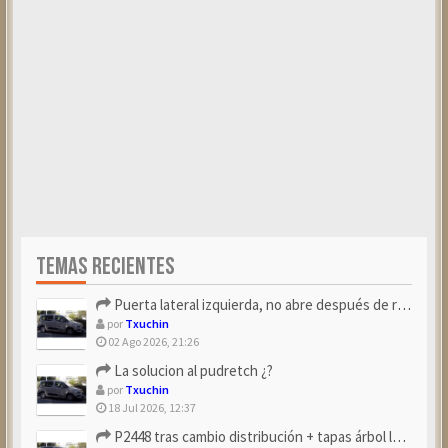
TEMAS RECIENTES
Puerta lateral izquierda, no abre después de repostar.
por
Txuchin
02 Ago 2026, 21:26
La solucion al pudretch ¿?
por
Txuchin
18 Jul 2026, 12:37
P2448 tras cambio distribución + tapas árbol levas