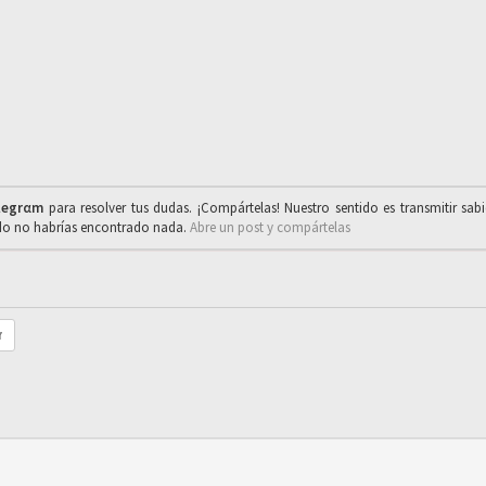
legrαm
para resolver tus dudas. ¡Compártelas! Nuestro sentido es transmitir sab
ado no habrías encontrado nada.
Abre un post y compártelas
r