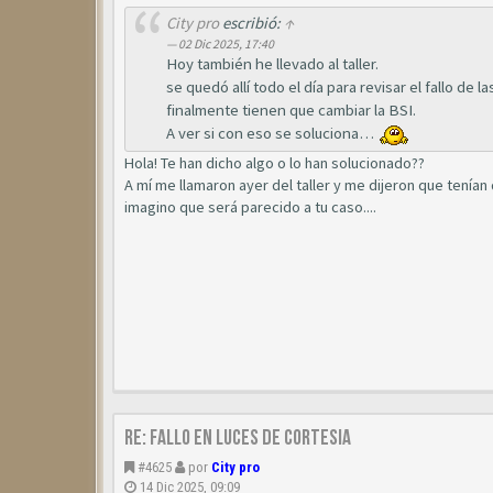
City pro
escribió:
↑
02 Dic 2025, 17:40
Hoy también he llevado al taller.
se quedó allí todo el día para revisar el fallo de
finalmente tienen que cambiar la BSI.
A ver si con eso se soluciona…
Hola! Te han dicho algo o lo han solucionado??
A mí me llamaron ayer del taller y me dijeron que tenían
imagino que será parecido a tu caso....
Re: Fallo en luces de cortesia
#4625
por
City pro
14 Dic 2025, 09:09