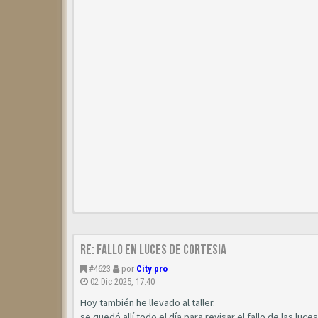
Re: Fallo en luces de cortesia
#4623
por
City pro
02 Dic 2025, 17:40
Hoy también he llevado al taller.
se quedó allí todo el día para revisar el fallo de las l