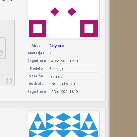
Alias
City pro
Mensajes
7
Registrado
14 Dic 2020, 18:10
Modelo
Berlingo
Versión
Turismo
Acabado
Proace city L2 1.2
Registrado
14 Dic 2020, 18:10