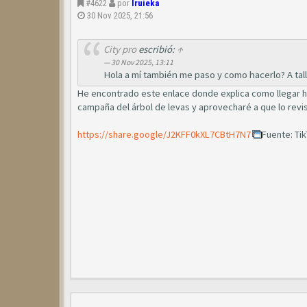
#4622
por
Iruieka
30 Nov 2025, 21:56
City pro
escribió:
↑
30 Nov 2025, 13:11
Hola a mí también me paso y como hacerlo? A tall
He encontrado este enlace donde explica como llegar has
campaña del árbol de levas y aprovecharé a que lo revi
https://share.google/J2KFF0kXL7CBtH7N7
Fuente: Ti