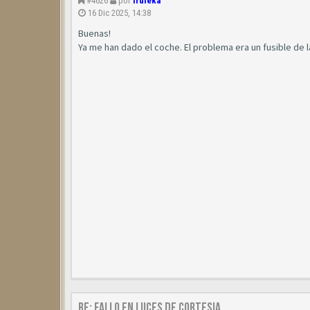
#4626
por
Iruieka
16 Dic 2025, 14:38
Buenas!
Ya me han dado el coche. El problema era un fusible de
Re: Fallo en luces de cortesia