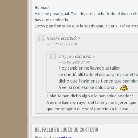
Buenas!
A mí me pasó igual. Tras dejar el coche todo el día en el
hay que cambiarla.
Estoy pendiente de que la sustituyan, a ver si así se arr
Iruieka
escribió:
↑
11 Dic 2025, 12:58
City pro
escribió:
↑
02 Dic 2025, 17:40
Hoy también he llevado al taller.
se quedó allí todo el día para revisar el 
dicho que finalmente tienen que cambiar 
A ver si con eso se soluciona…
Hola! Te han dicho algo o lo han solucionado??
A mí me llamaron ayer del taller y me dijeron que 
que me imagino que será parecido a tu caso....
Re: Fallo en luces de cortesia