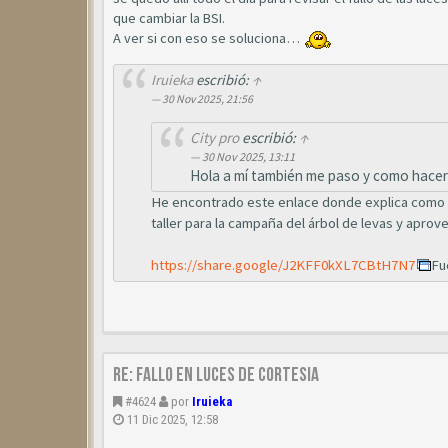
que cambiar la BSI.
A ver si con eso se soluciona…
Iruieka
escribió:
↑
30 Nov 2025, 21:56
City pro
escribió:
↑
30 Nov 2025, 13:11
Hola a mí también me paso y como hacerlo
He encontrado este enlace donde explica como ll
taller para la campaña del árbol de levas y aprov
https://share.google/J2KFF0kXL7CBtH7N7
Fu
Re: Fallo en luces de cortesia
#4624
por
Iruieka
11 Dic 2025, 12:58