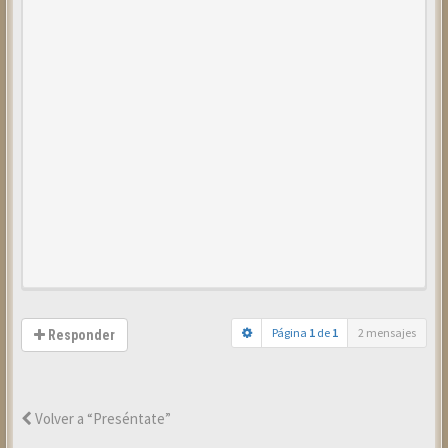
Página
1
de
1
2 mensajes
Responder
Volver a “Preséntate”