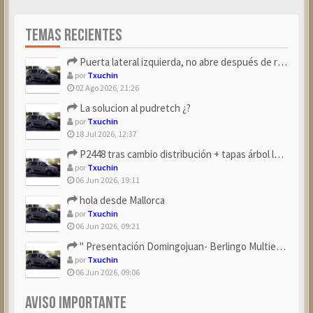
TEMAS RECIENTES
Puerta lateral izquierda, no abre después de repostar.
por
Txuchin
02 Ago 2026, 21:26
La solucion al pudretch ¿?
por
Txuchin
18 Jul 2026, 12:37
P2448 tras cambio distribución + tapas árbol levas
por
Txuchin
06 Jun 2026, 19:11
hola desde Mallorca
por
Txuchin
06 Jun 2026, 09:21
" Presentación Domingojuan- Berlingo Multiespace Blue ...
por
Txuchin
06 Jun 2026, 09:06
AVISO IMPORTANTE