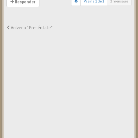
Página
1
de
1
2 mensajes
Responder
Volver a “Preséntate”