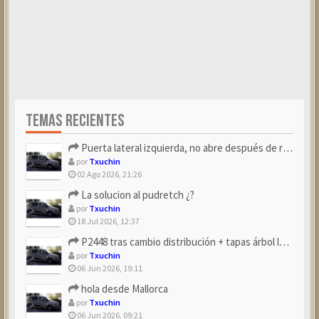
TEMAS RECIENTES
Puerta lateral izquierda, no abre después de repostar.
por
Txuchin
02 Ago 2026, 21:26
La solucion al pudretch ¿?
por
Txuchin
18 Jul 2026, 12:37
P2448 tras cambio distribución + tapas árbol levas
por
Txuchin
06 Jun 2026, 19:11
hola desde Mallorca
por
Txuchin
06 Jun 2026, 09:21