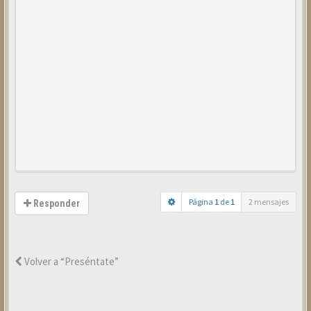
Página
1
de
1
2 mensajes
Responder
Volver a “Preséntate”