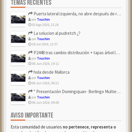
TEMAS RECIENTES
Puerta lateral izquierda, no abre después de repostar.
por
Txuchin
02 Ago 2026, 21:26
La solucion al pudretch ¿?
por
Txuchin
18 Jul 2026, 12:37
P2448 tras cambio distribución + tapas árbol levas
por
Txuchin
06 Jun 2026, 19:11
hola desde Mallorca
por
Txuchin
06 Jun 2026, 09:21
" Presentación Domingojuan- Berlingo Multiespace Blue ...
por
Txuchin
06 Jun 2026, 09:06
AVISO IMPORTANTE
Esta comunidad de usuarios
no pertenece, representa o