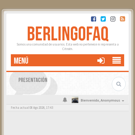
BERLINGOFAQ
Somos una comunidad de usuarios. Esta web no pertenece ni representa a
Citroën.
MENÚ
PRESENTACIÓN
Bienvenido,
Anonymous
Fecha actual 08 Ago 2026, 17:43