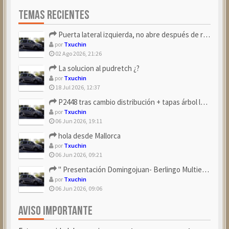
TEMAS RECIENTES
Puerta lateral izquierda, no abre después de repostar.
por
Txuchin
02 Ago 2026, 21:26
La solucion al pudretch ¿?
por
Txuchin
18 Jul 2026, 12:37
P2448 tras cambio distribución + tapas árbol levas
por
Txuchin
06 Jun 2026, 19:11
hola desde Mallorca
por
Txuchin
06 Jun 2026, 09:21
" Presentación Domingojuan- Berlingo Multiespace Blue ...
por
Txuchin
06 Jun 2026, 09:06
AVISO IMPORTANTE