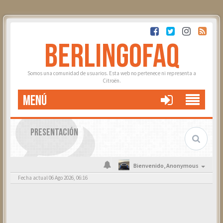
BERLINGOFAQ
Somos una comunidad de usuarios. Esta web no pertenece ni representa a
Citroën.
MENÚ
PRESENTACIÓN
Bienvenido,
Anonymous
Fecha actual 06 Ago 2026, 06:16