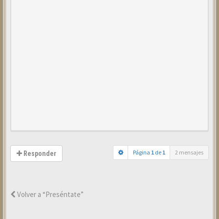
Página
1
de
1
2 mensajes
Responder
Volver a “Preséntate”