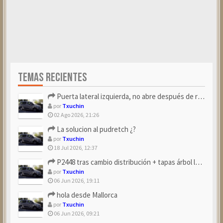
TEMAS RECIENTES
Puerta lateral izquierda, no abre después de repostar.
por
Txuchin
02 Ago 2026, 21:26
La solucion al pudretch ¿?
por
Txuchin
18 Jul 2026, 12:37
P2448 tras cambio distribución + tapas árbol levas
por
Txuchin
06 Jun 2026, 19:11
hola desde Mallorca
por
Txuchin
06 Jun 2026, 09:21