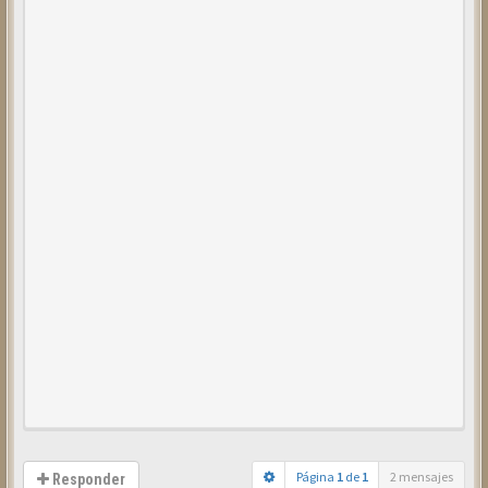
Página
1
de
1
2 mensajes
Responder