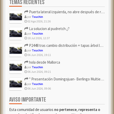
TEMAS RECIENTES
Puerta lateral izquierda, no abre después de repostar.
por
Txuchin
02 Ago 2026, 21:26
La solucion al pudretch ¿?
por
Txuchin
18 Jul 2026, 12:37
P2448 tras cambio distribución + tapas árbol levas
por
Txuchin
06 Jun 2026, 19:11
hola desde Mallorca
por
Txuchin
06 Jun 2026, 09:21
" Presentación Domingojuan- Berlingo Multiespace Blue ...
por
Txuchin
06 Jun 2026, 09:06
AVISO IMPORTANTE
Esta comunidad de usuarios
no pertenece, representa o