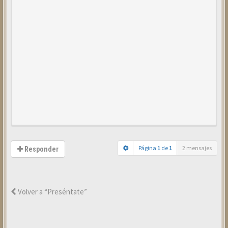
Página
1
de
1
2 mensajes
Responder
Volver a “Preséntate”