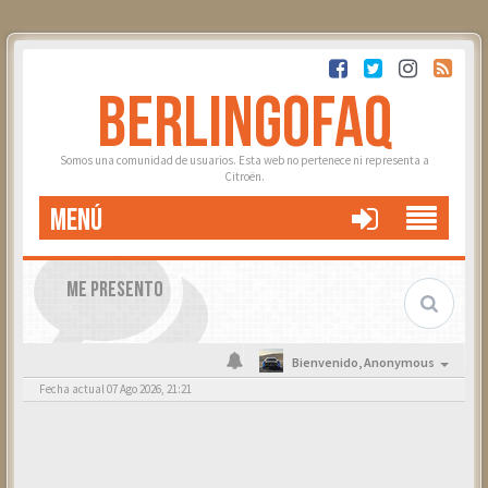
BERLINGOFAQ
Somos una comunidad de usuarios. Esta web no pertenece ni representa a
Citroën.
MENÚ
ME PRESENTO
Bienvenido,
Anonymous
Fecha actual 07 Ago 2026, 21:21