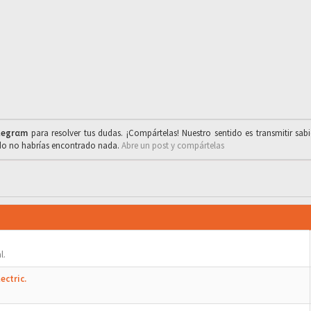
legrαm
para resolver tus dudas. ¡Compártelas! Nuestro sentido es transmitir sab
ado no habrías encontrado nada.
Abre un post y compártelas
l.
ectric.