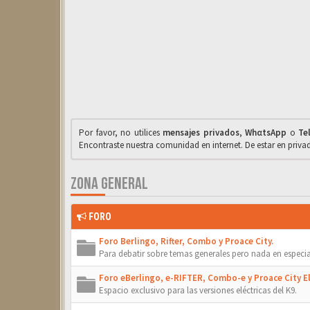
Por favor, no utilices
mensajes privados
,
WhαtsApp
o
Te
Encontraste nuestra comunidad en internet. De estar en priv
ZONA GENERAL
FORO
Foro Berlingo, Rifter, Combo y Proace City.
Para debatir sobre temas generales pero nada en especia
Foro eBerlingo, e-RIFTER, Combo-e y Proace City El
Espacio exclusivo para las versiones eléctricas del K9.