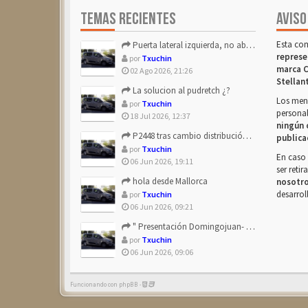
TEMAS RECIENTES
AVISO
Esta co
Puerta lateral izquierda, no abre después de repostar.
represe
por
Txuchin
marca C
02 Ago 2026, 21:26
Stellan
La solucion al pudretch ¿?
Los mens
por
Txuchin
personal
18 Jul 2026, 12:37
ningún 
P2448 tras cambio distribución + tapas árbol levas
publica
por
Txuchin
En caso 
06 Jun 2026, 19:11
ser reti
hola desde Mallorca
nosotr
desarrol
por
Txuchin
06 Jun 2026, 09:21
" Presentación Domingojuan- Berlingo Multiespace Blue ...
por
Txuchin
06 Jun 2026, 09:06
Funcionando con phpBB -