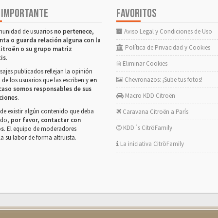
 IMPORTANTE
FAVORITOS
munidad de usuarios
no pertenece,
Aviso Legal y Condiciones de Uso
nta o guarda relación alguna con la
Política de Privacidad y Cookies
itroën o su grupo matriz
tis
.
Eliminar Cookies
ajes publicados reflejan la opinión
Chevronazos: ¡Sube tus fotos!
 de los usuarios que las escriben y
en
caso somos responsables de sus
Macro KDD Citroën
ciones
.
de existir algún contenido que deba
Caravana Citroën a París
rado,
por favor, contactar con
KDD´s CitröFamily
os
. El equipo de moderadores
la su labor de forma altruista.
La iniciativa CitröFamily