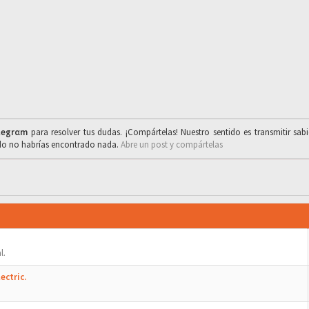
legrαm
para resolver tus dudas. ¡Compártelas! Nuestro sentido es transmitir sab
ado no habrías encontrado nada.
Abre un post y compártelas
l.
ectric.