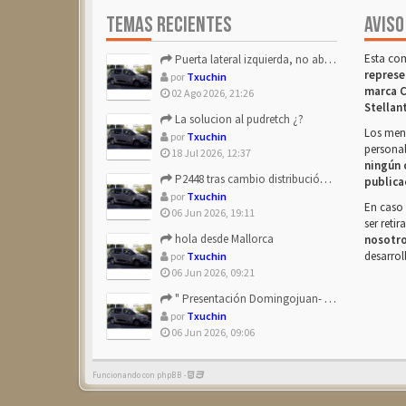
TEMAS RECIENTES
AVISO
Esta co
Puerta lateral izquierda, no abre después de repostar.
represe
por
Txuchin
marca C
02 Ago 2026, 21:26
Stellan
La solucion al pudretch ¿?
Los mens
por
Txuchin
personal
18 Jul 2026, 12:37
ningún 
P2448 tras cambio distribución + tapas árbol levas
publica
por
Txuchin
En caso 
06 Jun 2026, 19:11
ser reti
hola desde Mallorca
nosotr
desarrol
por
Txuchin
06 Jun 2026, 09:21
" Presentación Domingojuan- Berlingo Multiespace Blue ...
por
Txuchin
06 Jun 2026, 09:06
Funcionando con phpBB -