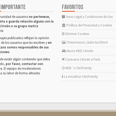
 IMPORTANTE
FAVORITOS
munidad de usuarios
no pertenece,
Aviso Legal y Condiciones de Uso
nta o guarda relación alguna con la
Política de Privacidad y Cookies
itroën o su grupo matriz
tis
.
Eliminar Cookies
ajes publicados reflejan la opinión
Chevronazos: ¡Sube tus fotos!
 de los usuarios que las escriben y
en
caso somos responsables de sus
Macro KDD Citroën
ciones
.
de existir algún contenido que deba
Caravana Citroën a París
rado,
por favor, contactar con
KDD´s CitröFamily
os
. El equipo de moderadores
la su labor de forma altruista.
La iniciativa CitröFamily