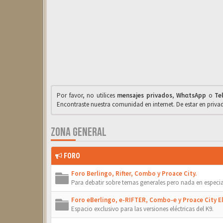
Por favor, no utilices
mensajes privados
,
WhαtsApp
o
Te
Encontraste nuestra comunidad en internet. De estar en priv
ZONA GENERAL
FORO
Foro Berlingo, Rifter, Combo y Proace City.
Para debatir sobre temas generales pero nada en especia
Foro eBerlingo, e-RIFTER, Combo-e y Proace City El
Espacio exclusivo para las versiones eléctricas del K9.