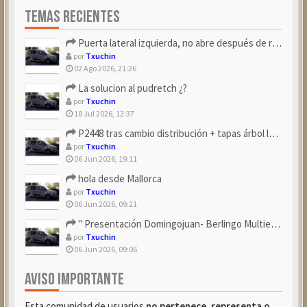
TEMAS RECIENTES
Puerta lateral izquierda, no abre después de repostar.
por
Txuchin
02 Ago 2026, 21:26
La solucion al pudretch ¿?
por
Txuchin
18 Jul 2026, 12:37
P2448 tras cambio distribución + tapas árbol levas
por
Txuchin
06 Jun 2026, 19:11
hola desde Mallorca
por
Txuchin
06 Jun 2026, 09:21
" Presentación Domingojuan- Berlingo Multiespace Blue ...
por
Txuchin
06 Jun 2026, 09:06
AVISO IMPORTANTE
Esta comunidad de usuarios
no pertenece, representa o