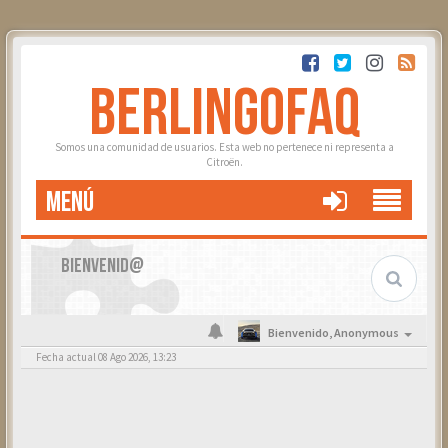
BERLINGOFAQ
Somos una comunidad de usuarios. Esta web no pertenece ni representa a
Citroën.
MENÚ
BIENVENID@
Bienvenido,
Anonymous
Fecha actual 08 Ago 2026, 13:23