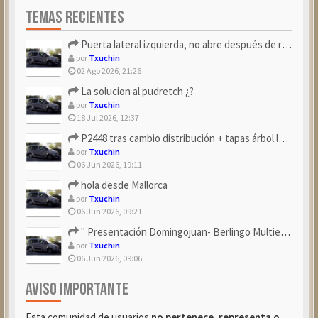
TEMAS RECIENTES
Puerta lateral izquierda, no abre después de repostar.
por
Txuchin
02 Ago 2026, 21:26
La solucion al pudretch ¿?
por
Txuchin
18 Jul 2026, 12:37
P2448 tras cambio distribución + tapas árbol levas
por
Txuchin
06 Jun 2026, 19:11
hola desde Mallorca
por
Txuchin
06 Jun 2026, 09:21
" Presentación Domingojuan- Berlingo Multiespace Blue ...
por
Txuchin
06 Jun 2026, 09:06
AVISO IMPORTANTE
Esta comunidad de usuarios
no pertenece, representa o