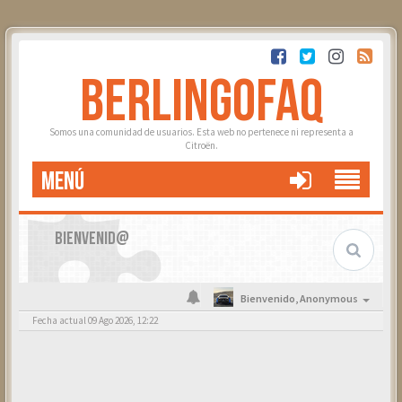
BERLINGOFAQ
Somos una comunidad de usuarios. Esta web no pertenece ni representa a
Citroën.
MENÚ
BIENVENID@
Bienvenido,
Anonymous
Fecha actual 09 Ago 2026, 12:22