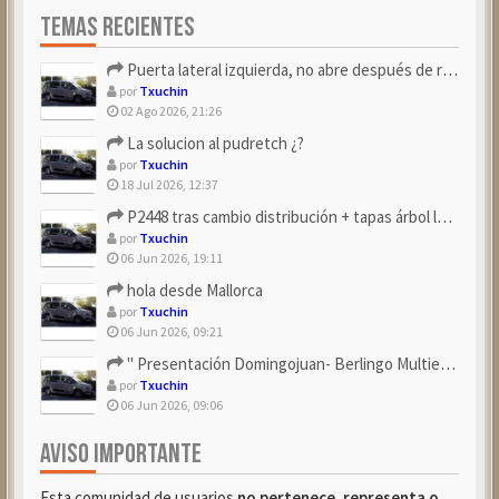
TEMAS RECIENTES
Puerta lateral izquierda, no abre después de repostar.
por
Txuchin
02 Ago 2026, 21:26
La solucion al pudretch ¿?
por
Txuchin
18 Jul 2026, 12:37
P2448 tras cambio distribución + tapas árbol levas
por
Txuchin
06 Jun 2026, 19:11
hola desde Mallorca
por
Txuchin
06 Jun 2026, 09:21
" Presentación Domingojuan- Berlingo Multiespace Blue ...
por
Txuchin
06 Jun 2026, 09:06
AVISO IMPORTANTE
Esta comunidad de usuarios
no pertenece, representa o