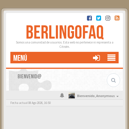
BERLINGOFAQ
Somos una comunidad de usuarios. Esta web no pertenece ni representa a
Citroën.
MENÚ
BIENVENID@
Bienvenido,
Anonymous
Fecha actual 08 Ago 2026, 16:50