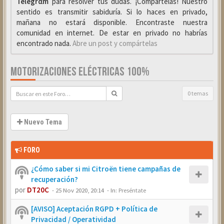
Telegrαm
para resolver tus dudas. ¡Compártelas! Nuestro
sentido es transmitir sabiduría. Si lo haces en privado,
mañana no estará disponible. Encontraste nuestra
comunidad en internet. De estar en privado no habrías
encontrado nada.
Abre un post y compártelas
MOTORIZACIONES ELÉCTRICAS 100%
0 temas
Nuevo Tema
FORO
¿Cómo saber si mi Citroën tiene campañas de
recuperación?
por
DT20C
-
25 Nov 2020, 20:14
- In:
Preséntate
[AVISO] Aceptación RGPD + Política de
Privacidad / Operatividad