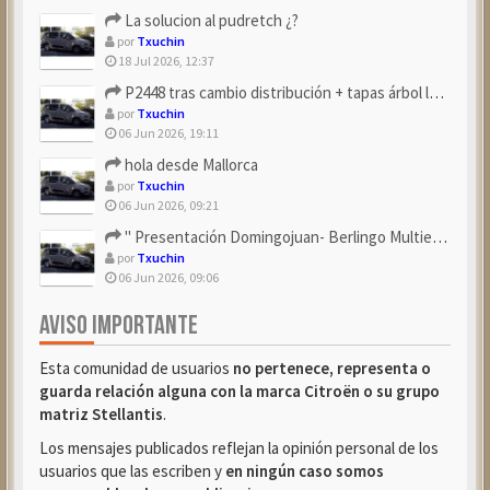
La solucion al pudretch ¿?
por
Txuchin
18 Jul 2026, 12:37
P2448 tras cambio distribución + tapas árbol levas
por
Txuchin
06 Jun 2026, 19:11
hola desde Mallorca
por
Txuchin
06 Jun 2026, 09:21
" Presentación Domingojuan- Berlingo Multiespace Blue ...
por
Txuchin
06 Jun 2026, 09:06
AVISO IMPORTANTE
Esta comunidad de usuarios
no pertenece, representa o
guarda relación alguna con la marca Citroën o su grupo
matriz Stellantis
.
Los mensajes publicados reflejan la opinión personal de los
usuarios que las escriben y
en ningún caso somos