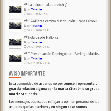
La solucion al pudretch ¿?
por
Txuchin
18 Jul 2026, 12:37
P2448 tras cambio distribución + tapas árbol levas
por
Txuchin
06 Jun 2026, 19:11
hola desde Mallorca
por
Txuchin
06 Jun 2026, 09:21
" Presentación Domingojuan- Berlingo Multiespace Blue ...
por
Txuchin
06 Jun 2026, 09:06
AVISO IMPORTANTE
Esta comunidad de usuarios
no pertenece, representa o
guarda relación alguna con la marca Citroën o su grupo
matriz Stellantis
.
Los mensajes publicados reflejan la opinión personal de los
usuarios que las escriben y
en ningún caso somos