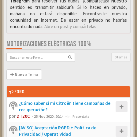
Telegrαm
para resolver tus dudas. ¡Compártelas! Nuestro
sentido es transmitir sabiduría. Si lo haces en privado,
mañana no estará disponible. Encontraste nuestra
comunidad en internet. De estar en privado no habrías
encontrado nada.
Abre un post y compártelas
MOTORIZACIONES ELÉCTRICAS 100%
0 temas
Nuevo Tema
FORO
¿Cómo saber si mi Citroën tiene campañas de
recuperación?
por
DT20C
-
25 Nov 2020, 20:14
- In:
Preséntate
[AVISO] Aceptación RGPD + Política de
Privacidad / Operatividad