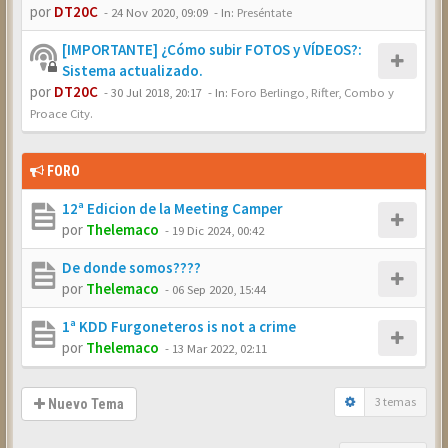
por
DT20C
-
24 Nov 2020, 09:09
- In:
Preséntate
[IMPORTANTE] ¿Cómo subir FOTOS y VÍDEOS?:
Sistema actualizado.
por
DT20C
-
30 Jul 2018, 20:17
- In:
Foro Berlingo, Rifter, Combo y
Proace City.
FORO
12ª Edicion de la Meeting Camper
por
Thelemaco
-
19 Dic 2024, 00:42
De donde somos????
por
Thelemaco
-
06 Sep 2020, 15:44
1ª KDD Furgoneteros is not a crime
por
Thelemaco
-
13 Mar 2022, 02:11
3 temas
Nuevo Tema