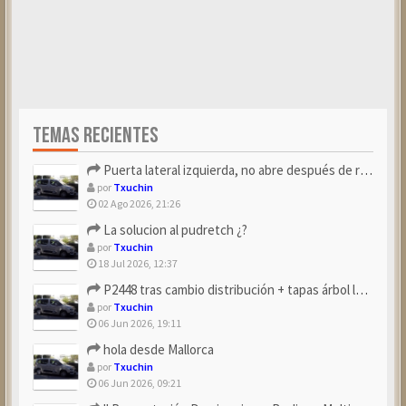
TEMAS RECIENTES
Puerta lateral izquierda, no abre después de repostar.
por
Txuchin
02 Ago 2026, 21:26
La solucion al pudretch ¿?
por
Txuchin
18 Jul 2026, 12:37
P2448 tras cambio distribución + tapas árbol levas
por
Txuchin
06 Jun 2026, 19:11
hola desde Mallorca
por
Txuchin
06 Jun 2026, 09:21