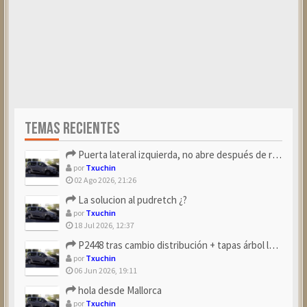
TEMAS RECIENTES
Puerta lateral izquierda, no abre después de repostar.
por
Txuchin
02 Ago 2026, 21:26
La solucion al pudretch ¿?
por
Txuchin
18 Jul 2026, 12:37
P2448 tras cambio distribución + tapas árbol levas
por
Txuchin
06 Jun 2026, 19:11
hola desde Mallorca
por
Txuchin