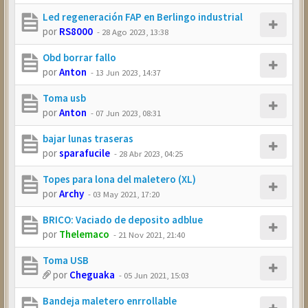
Led regeneración FAP en Berlingo industrial
por
RS8000
-
28 Ago 2023, 13:38
Obd borrar fallo
por
Anton
-
13 Jun 2023, 14:37
Toma usb
por
Anton
-
07 Jun 2023, 08:31
bajar lunas traseras
por
sparafucile
-
28 Abr 2023, 04:25
Topes para lona del maletero (XL)
por
Archy
-
03 May 2021, 17:20
BRICO: Vaciado de deposito adblue
por
Thelemaco
-
21 Nov 2021, 21:40
Toma USB
por
Cheguaka
-
05 Jun 2021, 15:03
Bandeja maletero enrrollable