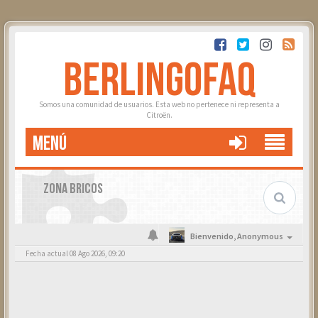
BERLINGOFAQ
Somos una comunidad de usuarios. Esta web no pertenece ni representa a
Citroën.
MENÚ
ZONA BRICOS
Bienvenido,
Anonymous
Fecha actual 08 Ago 2026, 09:20