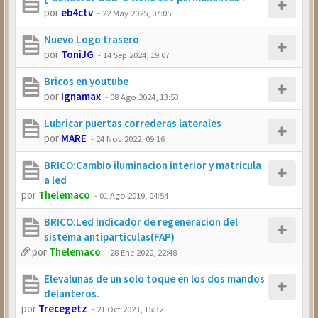
por
eb4ctv
-
22 May 2025, 07:05
Nuevo Logo trasero
por
ToniJG
-
14 Sep 2024, 19:07
Bricos en youtube
por
Ignamax
-
08 Ago 2024, 13:53
Lubricar puertas correderas laterales
por
MARE
-
24 Nov 2022, 09:16
BRICO:Cambio iluminacion interior y matricula
a led
por
Thelemaco
-
01 Ago 2019, 04:54
BRICO:Led indicador de regeneracion del
sistema antiparticulas(FAP)
por
Thelemaco
-
28 Ene 2020, 22:48
Elevalunas de un solo toque en los dos mandos
delanteros.
por
Trecegetz
-
21 Oct 2023, 15:32