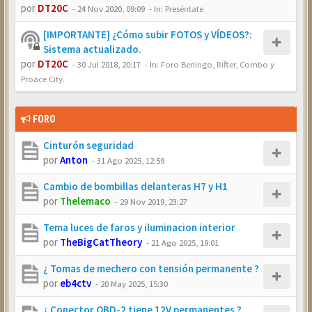
por
DT20C
-
24 Nov 2020, 09:09
- In:
Preséntate
[IMPORTANTE] ¿Cómo subir FOTOS y VÍDEOS?:
Sistema actualizado.
por
DT20C
-
30 Jul 2018, 20:17
- In:
Foro Berlingo, Rifter, Combo y
Proace City.
FORO
Cinturón seguridad
por
Anton
-
31 Ago 2025, 12:59
Cambio de bombillas delanteras H7 y H1
por
Thelemaco
-
29 Nov 2019, 23:27
Tema luces de faros y iluminacion interior
por
TheBigCatTheory
-
21 Ago 2025, 19:01
¿ Tomas de mechero con tensión permanente ?
por
eb4ctv
-
20 May 2025, 15:30
¿ Conector OBD-2 tiene 12V permanentes ?