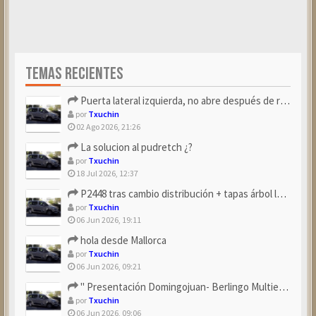
TEMAS RECIENTES
Puerta lateral izquierda, no abre después de repostar.
por
Txuchin
02 Ago 2026, 21:26
La solucion al pudretch ¿?
por
Txuchin
18 Jul 2026, 12:37
P2448 tras cambio distribución + tapas árbol levas
por
Txuchin
06 Jun 2026, 19:11
hola desde Mallorca
por
Txuchin
06 Jun 2026, 09:21
" Presentación Domingojuan- Berlingo Multiespace Blue ...
por
Txuchin
06 Jun 2026, 09:06