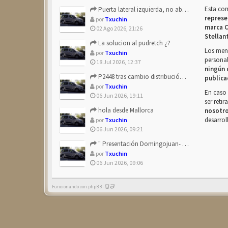
Esta co
Puerta lateral izquierda, no abre después de repostar.
represe
por
Txuchin
marca C
02 Ago 2026, 21:26
Stellan
La solucion al pudretch ¿?
Los mens
por
Txuchin
personal
18 Jul 2026, 12:37
ningún 
P2448 tras cambio distribución + tapas árbol levas
publica
por
Txuchin
En caso 
06 Jun 2026, 19:11
ser reti
hola desde Mallorca
nosotr
desarrol
por
Txuchin
06 Jun 2026, 09:21
" Presentación Domingojuan- Berlingo Multiespace Blue ...
por
Txuchin
06 Jun 2026, 09:06
Funcionando con phpBB -