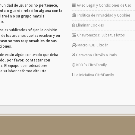
munidad de usuarios
no pertenece,
Aviso Legal y Condiciones de Uso
nta o guarda relación alguna con la
Política de Privacidad y Cookies
itroën o su grupo matriz
tis
.
Eliminar Cookies
ajes publicados reflejan la opinión
Chevronazos: ¡Sube tus fotos!
 de los usuarios que las escriben y
en
caso somos responsables de sus
Macro KDD Citroën
ciones
.
de existir algún contenido que deba
Caravana Citroën a París
rado,
por favor, contactar con
KDD´s CitröFamily
os
. El equipo de moderadores
la su labor de forma altruista.
La iniciativa CitröFamily