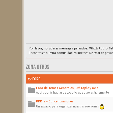
Por favor, no utilices
mensajes privados
,
WhαtsApp
o
Te
Encontraste nuestra comunidad en internet. De estar en priv
ZONA OTROS
FORO
Foro de Temas Generales, Off Topic y Ocio.
Aquí podrás hablar de todo lo que quieras libremente.
KDD´s y Concentraciones
Un espacio para organizar nuestras rueniones