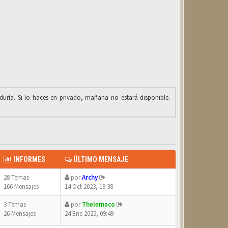
iduría. Si lo haces en privado, mañana no estará disponible.
INFORMES
ÚLTIMO MENSAJE
28 Temas
por
Archy
166 Mensajes
14 Oct 2023, 19:38
3 Temas
por
Thelemaco
26 Mensajes
24 Ene 2025, 09:49