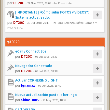
por
DT20C
-
24 Nov 2020, 09:09
- In:
Preséntate
[IMPORTANTE] ¿Cómo subir FOTOS y VÍDEOS?:
Sistema actualizado.
por
DT20C
-
30 Jul 2018, 20:17
- In:
Foro Berlingo, Rifter, Combo y
Proace City.
FORO
eCall / Connect Sos
por
DT20C
-
08 Jul 2018, 08:37
Navegador Conectado
por
DT20C
-
08 Jul 2018, 08:38
Activar CORNERING LIGHT
por
Ignamax
-
02 Oct 2025, 13:40
Nueva actualización pantalla berlingo
por
Shine100cv
-
21 May 2020, 18:52
Cartografia