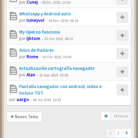
por
Cunej
-
08 Dic 2020, 13:54
WhαtsApp y Android auto
por
Ismeyvol
-
18 Nov 2020, 06:21
My Opel no funciona
por
ljhtom
-
25 Oct 2020, 08:51
Aviso de Radares
por
Rome
-
18 Oct 2020, 16:49
Actualización cartografía navegador
por
Alan
-
23 Sep 2019, 16:56
Pantalla navegador con android, video e
incluso TDT
por
uargo
-
04 Jul 2020, 12:23
34 temas
Nuevo Tema
1
2