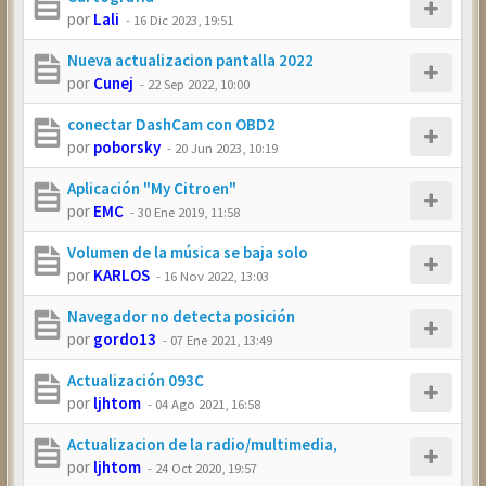
por
Lali
-
16 Dic 2023, 19:51
Nueva actualizacion pantalla 2022
por
Cunej
-
22 Sep 2022, 10:00
conectar DashCam con OBD2
por
poborsky
-
20 Jun 2023, 10:19
Aplicación "My Citroen"
por
EMC
-
30 Ene 2019, 11:58
Volumen de la música se baja solo
por
KARLOS
-
16 Nov 2022, 13:03
Navegador no detecta posición
por
gordo13
-
07 Ene 2021, 13:49
Actualización 093C
por
ljhtom
-
04 Ago 2021, 16:58
Actualizacion de la radio/multimedia,
por
ljhtom
-
24 Oct 2020, 19:57