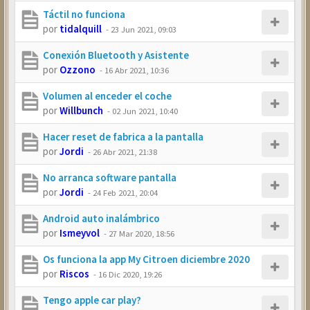
Táctil no funciona
por
tidalquill
-
23 Jun 2021, 09:03
Conexión Bluetooth y Asistente
por
Ozzono
-
16 Abr 2021, 10:36
Volumen al enceder el coche
por
Willbunch
-
02 Jun 2021, 10:40
Hacer reset de fabrica a la pantalla
por
Jordi
-
26 Abr 2021, 21:38
No arranca software pantalla
por
Jordi
-
24 Feb 2021, 20:04
Android auto inalámbrico
por
Ismeyvol
-
27 Mar 2020, 18:56
Os funciona la app My Citroen diciembre 2020
por
Riscos
-
16 Dic 2020, 19:26
Tengo apple car play?