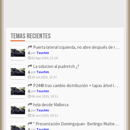
TEMAS RECIENTES
Puerta lateral izquierda, no abre después de repostar.
por
Txuchin
02 Ago 2026, 21:26
La solucion al pudretch ¿?
por
Txuchin
18 Jul 2026, 12:37
P2448 tras cambio distribución + tapas árbol levas
por
Txuchin
06 Jun 2026, 19:11
hola desde Mallorca
por
Txuchin
06 Jun 2026, 09:21
" Presentación Domingojuan- Berlingo Multiespace Blue ...
por
Txuchin