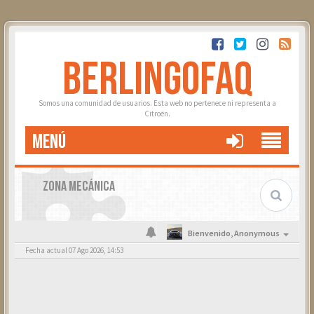
BERLINGOFAQ
Somos una comunidad de usuarios. Esta web no pertenece ni representa a
Citroën.
MENÚ
ZONA MECÁNICA
Bienvenido,
Anonymous
Fecha actual 07 Ago 2026, 14:53