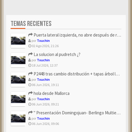
TEMAS RECIENTES
Puerta lateral izquierda, no abre después de repostar.
por
Txuchin
02 Ago 2026, 21:26
La solucion al pudretch ¿?
por
Txuchin
18 Jul 2026, 12:37
P2448 tras cambio distribución + tapas árbol levas
por
Txuchin
06 Jun 2026, 19:11
hola desde Mallorca
por
Txuchin
06 Jun 2026, 09:21
" Presentación Domingojuan- Berlingo Multiespace Blue ...
por
Txuchin
06 Jun 2026, 09:06