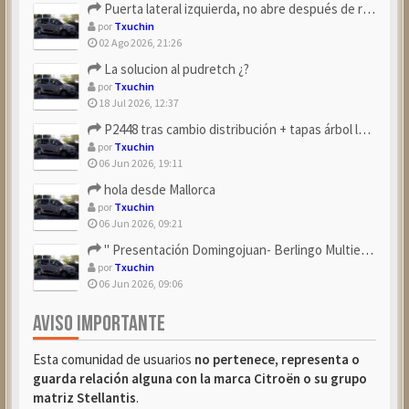
Puerta lateral izquierda, no abre después de repostar.
por
Txuchin
02 Ago 2026, 21:26
La solucion al pudretch ¿?
por
Txuchin
18 Jul 2026, 12:37
P2448 tras cambio distribución + tapas árbol levas
por
Txuchin
06 Jun 2026, 19:11
hola desde Mallorca
por
Txuchin
06 Jun 2026, 09:21
" Presentación Domingojuan- Berlingo Multiespace Blue ...
por
Txuchin
06 Jun 2026, 09:06
AVISO IMPORTANTE
Esta comunidad de usuarios
no pertenece, representa o
guarda relación alguna con la marca Citroën o su grupo
matriz Stellantis
.