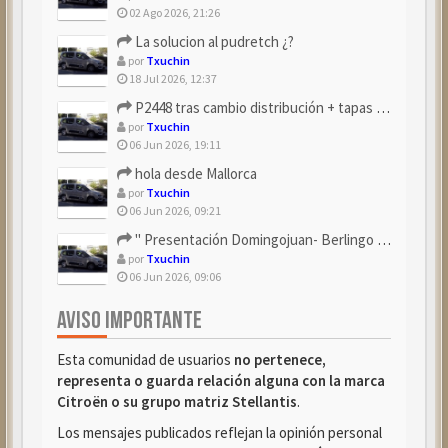
02 Ago 2026, 21:26
La solucion al pudretch ¿?
por
Txuchin
18 Jul 2026, 12:37
P2448 tras cambio distribución + tapas árbol levas
por
Txuchin
06 Jun 2026, 19:11
hola desde Mallorca
por
Txuchin
06 Jun 2026, 09:21
" Presentación Domingojuan- Berlingo Multiespace Blue ...
por
Txuchin
06 Jun 2026, 09:06
AVISO IMPORTANTE
Esta comunidad de usuarios
no pertenece,
representa o guarda relación alguna con la marca
Citroën o su grupo matriz Stellantis
.
Los mensajes publicados reflejan la opinión personal