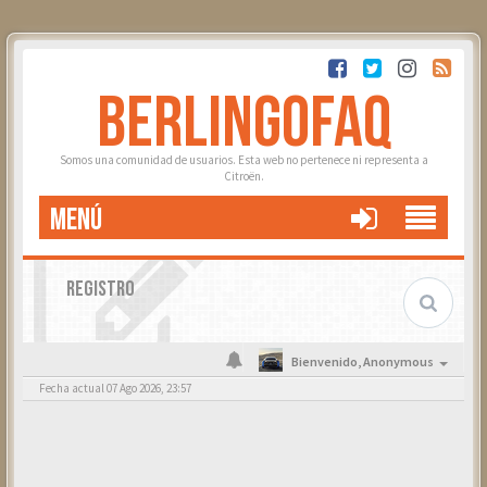
BERLINGOFAQ
Somos una comunidad de usuarios. Esta web no pertenece ni representa a
Citroën.
MENÚ
REGISTRO
Bienvenido,
Anonymous
Fecha actual 07 Ago 2026, 23:57