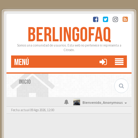
BERLINGOFAQ
Somos una comunidad de usuarios. Esta web no pertenece ni representa a
Citroën.
MENÚ
INICIO
Bienvenido,
Anonymous
Fecha actual 09 Ago 2026, 12:00