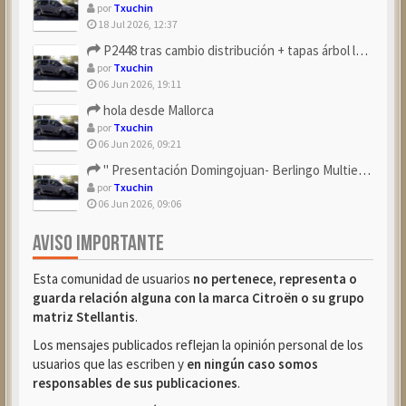
por
Txuchin
18 Jul 2026, 12:37
P2448 tras cambio distribución + tapas árbol levas
por
Txuchin
06 Jun 2026, 19:11
hola desde Mallorca
por
Txuchin
06 Jun 2026, 09:21
" Presentación Domingojuan- Berlingo Multiespace Blue ...
por
Txuchin
06 Jun 2026, 09:06
AVISO IMPORTANTE
Esta comunidad de usuarios
no pertenece, representa o
guarda relación alguna con la marca Citroën o su grupo
matriz Stellantis
.
Los mensajes publicados reflejan la opinión personal de los
usuarios que las escriben y
en ningún caso somos
responsables de sus publicaciones
.