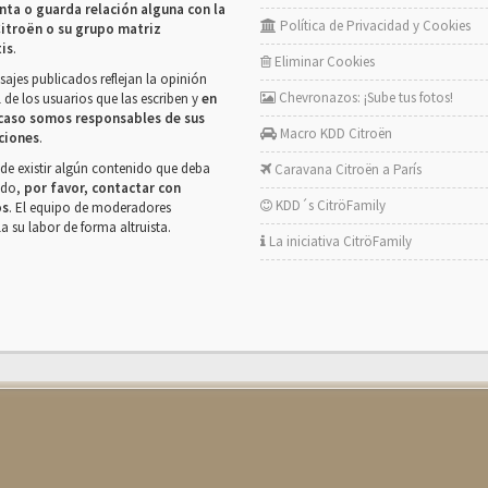
nta o guarda relación alguna con la
Política de Privacidad y Cookies
itroën o su grupo matriz
tis
.
Eliminar Cookies
ajes publicados reflejan la opinión
Chevronazos: ¡Sube tus fotos!
 de los usuarios que las escriben y
en
caso somos responsables de sus
Macro KDD Citroën
ciones
.
de existir algún contenido que deba
Caravana Citroën a París
rado,
por favor, contactar con
KDD´s CitröFamily
os
. El equipo de moderadores
la su labor de forma altruista.
La iniciativa CitröFamily