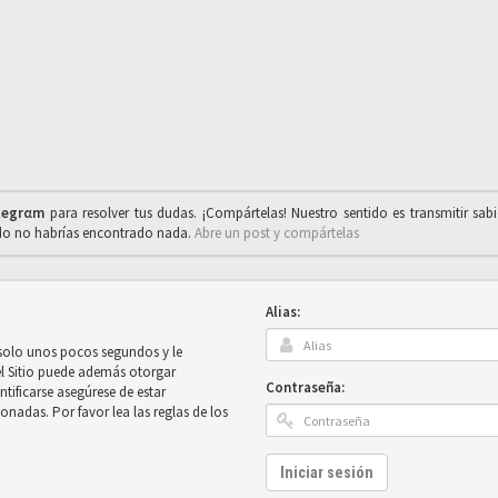
legrαm
para resolver tus dudas. ¡Compártelas! Nuestro sentido es transmitir sab
ado no habrías encontrado nada.
Abre un post y compártelas
Alias:
 solo unos pocos segundos y le
el Sitio puede además otorgar
Contraseña:
ntificarse asegúrese de estar
onadas. Por favor lea las reglas de los
Iniciar sesión