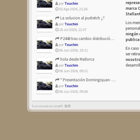
represe
por
Txuchin
marca C
02 Ago 2026, 21:26
Stellan
La solucion al pudretch ¿?
Los mens
por
Txuchin
personal
18 Jul 2026, 12:37
ningún 
P2448 tras cambio distribución + tapas árbol levas
publica
por
Txuchin
En caso 
06 Jun 2026, 19:11
ser reti
hola desde Mallorca
nosotr
desarrol
por
Txuchin
06 Jun 2026, 09:21
" Presentación Domingojuan- Berlingo Multiespace Blue ...
por
Txuchin
06 Jun 2026, 09:06
Funcionando con phpBB -