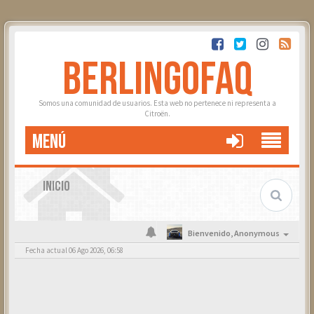
BERLINGOFAQ
Somos una comunidad de usuarios. Esta web no pertenece ni representa a
Citroën.
MENÚ
INICIO
Bienvenido,
Anonymous
Fecha actual 06 Ago 2026, 06:58