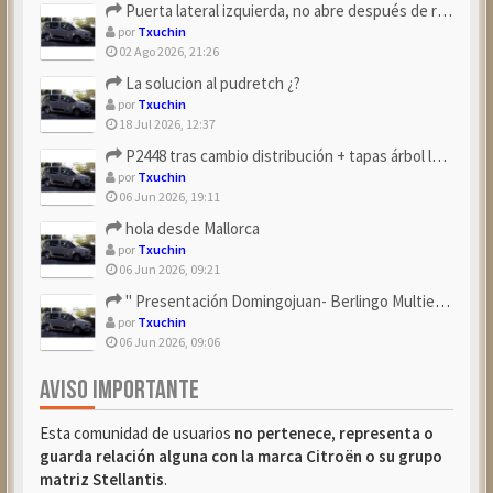
Puerta lateral izquierda, no abre después de repostar.
por
Txuchin
02 Ago 2026, 21:26
La solucion al pudretch ¿?
por
Txuchin
18 Jul 2026, 12:37
P2448 tras cambio distribución + tapas árbol levas
por
Txuchin
06 Jun 2026, 19:11
hola desde Mallorca
por
Txuchin
06 Jun 2026, 09:21
" Presentación Domingojuan- Berlingo Multiespace Blue ...
por
Txuchin
06 Jun 2026, 09:06
AVISO IMPORTANTE
Esta comunidad de usuarios
no pertenece, representa o
guarda relación alguna con la marca Citroën o su grupo
matriz Stellantis
.