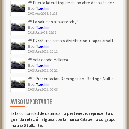
Puerta lateral izquierda, no abre después de repostar.
por
Txuchin
02 Ago 2026, 21:26
La solucion al pudretch ¿?
por
Txuchin
18 Jul 2026, 12:37
P2448 tras cambio distribución + tapas árbol levas
por
Txuchin
06 Jun 2026, 19:11
hola desde Mallorca
por
Txuchin
06 Jun 2026, 09:21
" Presentación Domingojuan- Berlingo Multiespace Blue ...
por
Txuchin
06 Jun 2026, 09:06
AVISO IMPORTANTE
Esta comunidad de usuarios
no pertenece, representa o
guarda relación alguna con la marca Citroën o su grupo
matriz Stellantis
.