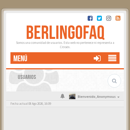
BERLINGOFAQ
Somos una comunidad de usuarios. Esta web no pertenece ni representa a
Citroën.
MENÚ
USUARIOS
Bienvenido,
Anonymous
Fecha actual 08 Ago 2026, 16:09