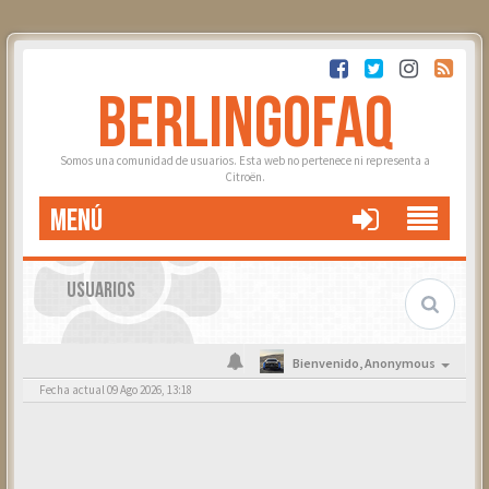
BERLINGOFAQ
Somos una comunidad de usuarios. Esta web no pertenece ni representa a
Citroën.
MENÚ
USUARIOS
Bienvenido,
Anonymous
Fecha actual 09 Ago 2026, 13:18