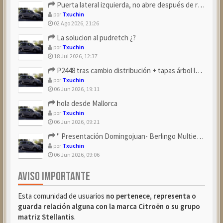
Puerta lateral izquierda, no abre después de repostar.
por
Txuchin
02 Ago 2026, 21:26
La solucion al pudretch ¿?
por
Txuchin
18 Jul 2026, 12:37
P2448 tras cambio distribución + tapas árbol levas
por
Txuchin
06 Jun 2026, 19:11
hola desde Mallorca
por
Txuchin
06 Jun 2026, 09:21
" Presentación Domingojuan- Berlingo Multiespace Blue ...
por
Txuchin
06 Jun 2026, 09:06
AVISO IMPORTANTE
Esta comunidad de usuarios
no pertenece, representa o
guarda relación alguna con la marca Citroën o su grupo
matriz Stellantis
.