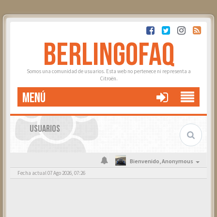
BERLINGOFAQ
Somos una comunidad de usuarios. Esta web no pertenece ni representa a
Citroën.
MENÚ
USUARIOS
Bienvenido,
Anonymous
Fecha actual 07 Ago 2026, 07:26