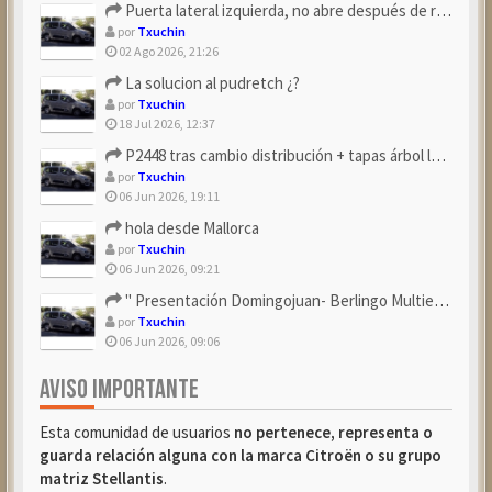
Puerta lateral izquierda, no abre después de repostar.
por
Txuchin
02 Ago 2026, 21:26
La solucion al pudretch ¿?
por
Txuchin
18 Jul 2026, 12:37
P2448 tras cambio distribución + tapas árbol levas
por
Txuchin
06 Jun 2026, 19:11
hola desde Mallorca
por
Txuchin
06 Jun 2026, 09:21
" Presentación Domingojuan- Berlingo Multiespace Blue ...
por
Txuchin
06 Jun 2026, 09:06
AVISO IMPORTANTE
Esta comunidad de usuarios
no pertenece, representa o
guarda relación alguna con la marca Citroën o su grupo
matriz Stellantis
.