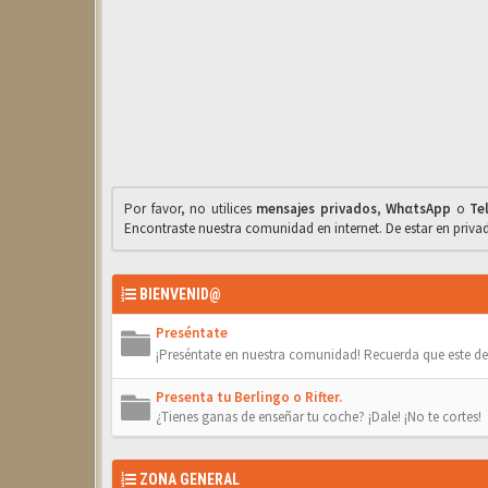
Por favor, no utilices
mensajes privados
,
WhαtsApp
o
Te
Encontraste nuestra comunidad en internet. De estar en priv
BIENVENID@
Preséntate
¡Preséntate en nuestra comunidad! Recuerda que este de
Presenta tu Berlingo o Rifter.
¿Tienes ganas de enseñar tu coche? ¡Dale! ¡No te cortes!
ZONA GENERAL