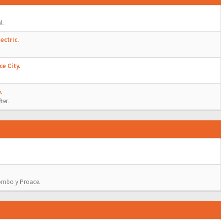
l.
ectric.
e City.
.
ter.
Combo y Proace.