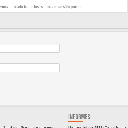
mos unificado todos los espacios en un sólo portal.
INFORMES
 y 3 invitados (basados en usuarios
Mensajes totales
4572
• Temas totales