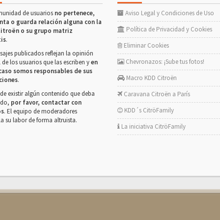
munidad de usuarios
no pertenece,
Aviso Legal y Condiciones de Uso
nta o guarda relación alguna con la
Política de Privacidad y Cookies
itroën o su grupo matriz
tis
.
Eliminar Cookies
ajes publicados reflejan la opinión
Chevronazos: ¡Sube tus fotos!
 de los usuarios que las escriben y
en
caso somos responsables de sus
Macro KDD Citroën
ciones
.
de existir algún contenido que deba
Caravana Citroën a París
rado,
por favor, contactar con
KDD´s CitröFamily
os
. El equipo de moderadores
la su labor de forma altruista.
La iniciativa CitröFamily