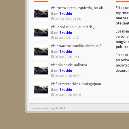
Esta co
Puerta lateral izquierda, no abre después de repostar.
represe
por
Txuchin
marca C
02 Ago 2026, 21:26
Stellan
La solucion al pudretch ¿?
Los mens
por
Txuchin
personal
18 Jul 2026, 12:37
ningún 
P2448 tras cambio distribución + tapas árbol levas
publica
por
Txuchin
En caso 
06 Jun 2026, 19:11
ser reti
hola desde Mallorca
nosotr
desarrol
por
Txuchin
06 Jun 2026, 09:21
" Presentación Domingojuan- Berlingo Multiespace Blue ...
por
Txuchin
06 Jun 2026, 09:06
Funcionando con phpBB -