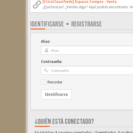
[CitröClassifieds] Espacio Compra - Venta
¿Qué buscas? ¿Vendes algo? Aquí podrás encontrarlo. He
IDENTIFICARSE
•
REGISTRARSE
Alias:
Contraseña:
Recordar
Identificarse
¿QUIÉN ESTÁ CONECTADO?
En total hay
3
usuarios conectados :: 0 registrados, 0 ocultos