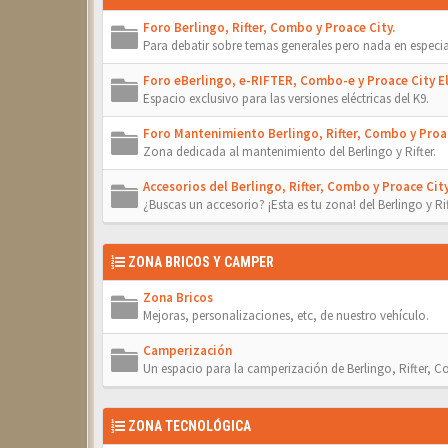
Foro Berlingo, Rifter, Combo y Proace City.
Para debatir sobre temas generales pero nada en especia
Foro eBerlingo, e-RIFTER, Combo-e y Proace City El
Espacio exclusivo para las versiones eléctricas del K9.
Foro Mantenimiento Berlingo, Rifter, Combo y Proac
Zona dedicada al mantenimiento del Berlingo y Rifter.
Accesorios del Berlingo, Rifter, Combo y Proace City
¿Buscas un accesorio? ¡Esta es tu zona! del Berlingo y Rif
ZONA BRICOS Y CAMPER
Zona Bricos
Mejoras, personalizaciones, etc, de nuestro vehículo.
Camperización
Un espacio para la camperización de Berlingo, Rifter, 
ZONA TECNOLÓGICA