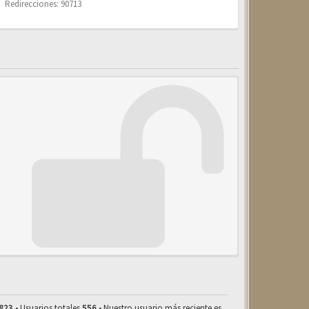
Redirecciones: 90713
823
• Usuarios totales
556
• Nuestro usuario más reciente es