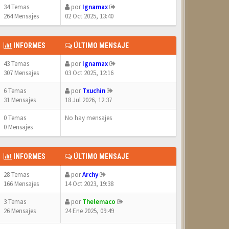
34 Temas
por
Ignamax
264 Mensajes
02 Oct 2025, 13:40
INFORMES
ÚLTIMO MENSAJE
43 Temas
por
Ignamax
307 Mensajes
03 Oct 2025, 12:16
6 Temas
por
Txuchin
31 Mensajes
18 Jul 2026, 12:37
0 Temas
No hay mensajes
0 Mensajes
INFORMES
ÚLTIMO MENSAJE
28 Temas
por
Archy
166 Mensajes
14 Oct 2023, 19:38
3 Temas
por
Thelemaco
26 Mensajes
24 Ene 2025, 09:49