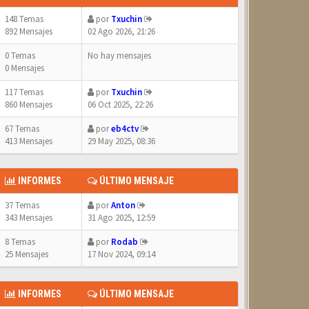
148 Temas
por
Txuchin
892 Mensajes
02 Ago 2026, 21:26
0 Temas
No hay mensajes
0 Mensajes
117 Temas
por
Txuchin
860 Mensajes
06 Oct 2025, 22:26
67 Temas
por
eb4ctv
413 Mensajes
29 May 2025, 08:36
INFORMES
ÚLTIMO MENSAJE
37 Temas
por
Anton
343 Mensajes
31 Ago 2025, 12:59
8 Temas
por
Rodab
25 Mensajes
17 Nov 2024, 09:14
INFORMES
ÚLTIMO MENSAJE