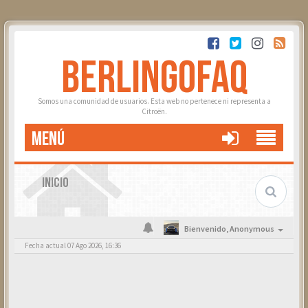
BERLINGOFAQ
Somos una comunidad de usuarios. Esta web no pertenece ni representa a
Citroën.
MENÚ
INICIO
Bienvenido,
Anonymous
Fecha actual 07 Ago 2026, 16:36