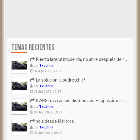
TEMAS RECIENTES
Puerta lateral izquierda, no abre después de repostar.
por
Txuchin
02 Ago 2026, 21:26
La solucion al pudretch ¿?
por
Txuchin
18 Jul 2026, 12:37
P2448 tras cambio distribución + tapas árbol levas
por
Txuchin
06 Jun 2026, 19:11
hola desde Mallorca
por
Txuchin
06 Jun 2026, 09:21