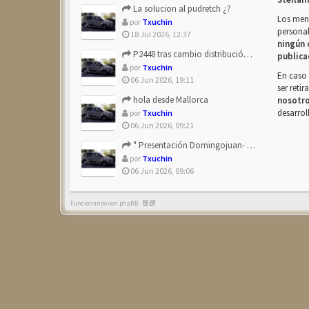
La solucion al pudretch ¿?
Los mens
por
Txuchin
personal
18 Jul 2026, 12:37
ningún 
P2448 tras cambio distribución + tapas árbol levas
publica
por
Txuchin
En caso 
06 Jun 2026, 19:11
ser reti
hola desde Mallorca
nosotr
desarrol
por
Txuchin
06 Jun 2026, 09:21
" Presentación Domingojuan- Berlingo Multiespace Blue ...
por
Txuchin
06 Jun 2026, 09:06
Funcionando con phpBB -