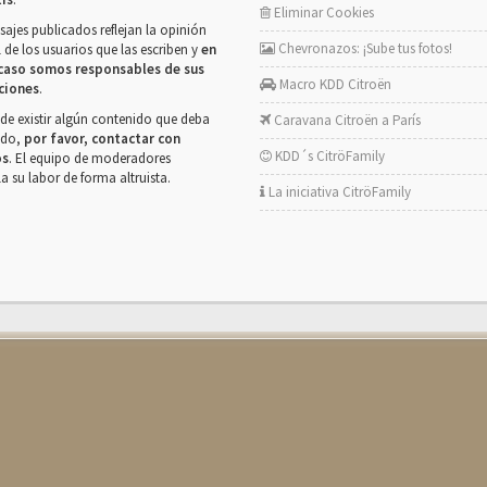
Eliminar Cookies
ajes publicados reflejan la opinión
Chevronazos: ¡Sube tus fotos!
 de los usuarios que las escriben y
en
caso somos responsables de sus
Macro KDD Citroën
ciones
.
de existir algún contenido que deba
Caravana Citroën a París
rado,
por favor, contactar con
KDD´s CitröFamily
os
. El equipo de moderadores
la su labor de forma altruista.
La iniciativa CitröFamily