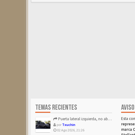
TEMAS RECIENTES
AVISO
Esta co
Puerta lateral izquierda, no abre después de repostar.
represe
por
Txuchin
marca C
02 Ago 2026, 21:26
Stellan