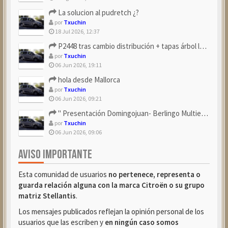
La solucion al pudretch ¿?
por
Txuchin
18 Jul 2026, 12:37
P2448 tras cambio distribución + tapas árbol levas
por
Txuchin
06 Jun 2026, 19:11
hola desde Mallorca
por
Txuchin
06 Jun 2026, 09:21
" Presentación Domingojuan- Berlingo Multiespace Blue ...
por
Txuchin
06 Jun 2026, 09:06
AVISO IMPORTANTE
Esta comunidad de usuarios
no pertenece, representa o
guarda relación alguna con la marca Citroën o su grupo
matriz Stellantis
.
Los mensajes publicados reflejan la opinión personal de los
usuarios que las escriben y
en ningún caso somos