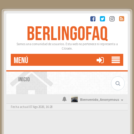
BERLINGOFAQ
Somos una comunidad de usuarios. Esta web no pertenece ni representa a
Citroën.
MENÚ
INICIO
Bienvenido,
Anonymous
Fecha actual 07 Ago 2026, 16:28