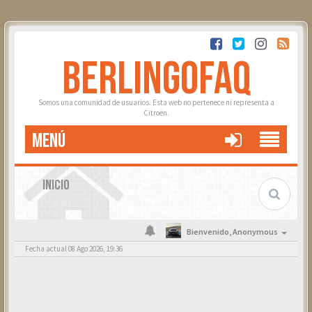
BERLINGOFAQ
Somos una comunidad de usuarios. Esta web no pertenece ni representa a
Citroën.
MENÚ
INICIO
Bienvenido,
Anonymous
Fecha actual 08 Ago 2026, 19:36