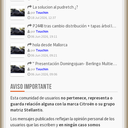
La solucion al pudretch ¿?
por
Txuchin
18 Jul 2026, 12:37
P2448 tras cambio distribución + tapas árbol levas
por
Txuchin
06 Jun 2026, 19:11
hola desde Mallorca
por
Txuchin
06 Jun 2026, 09:21
" Presentación Domingojuan- Berlingo Multiespace Blue ...
por
Txuchin
06 Jun 2026, 09:06
AVISO IMPORTANTE
Esta comunidad de usuarios
no pertenece, representa o
guarda relación alguna con la marca Citroën o su grupo
matriz Stellantis
.
Los mensajes publicados reflejan la opinión personal de los
usuarios que las escriben y
en ningún caso somos