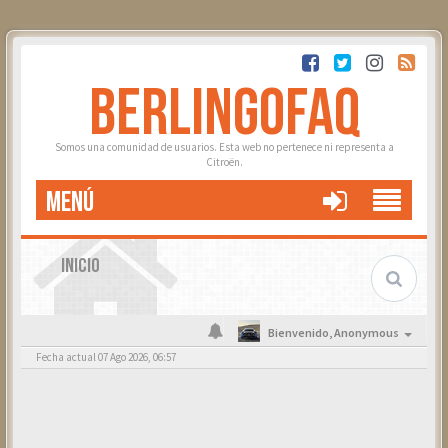
BERLINGOFAQ
Somos una comunidad de usuarios. Esta web no pertenece ni representa a
Citroën.
MENÚ
INICIO
Bienvenido,
Anonymous
Fecha actual 07 Ago 2026, 06:57