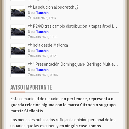
La solucion al pudretch ¿?
por
Txuchin
18 Jul 2026, 12:37
P2448 tras cambio distribución + tapas árbol levas
por
Txuchin
06 Jun 2026, 19:11
hola desde Mallorca
por
Txuchin
06 Jun 2026, 09:21
" Presentación Domingojuan- Berlingo Multiespace Blue ...
por
Txuchin
06 Jun 2026, 09:06
AVISO IMPORTANTE
Esta comunidad de usuarios
no pertenece, representa o
guarda relación alguna con la marca Citroën o su grupo
matriz Stellantis
.
Los mensajes publicados reflejan la opinión personal de los
usuarios que las escriben y
en ningún caso somos