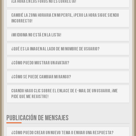
¡La hora en los foros no es correcta!
Cambié la zona horaria en mi perfil, ¡pero la hora sigue siendo
incorrecto!
¡Mi idioma no está en la lista!
¿Qué es la imagen al lado de mi nombre de usuario?
¿Cómo puedo mostrar un avatar?
¿Cómo se puede cambiar mi rango?
Cuando hago clic sobre el enlace de e-mail de un usuario, ¡me
pide que me registre!
PUBLICACIÓN DE MENSAJES
¿Cómo puedo crear un nuevo tema o enviar una respuesta?