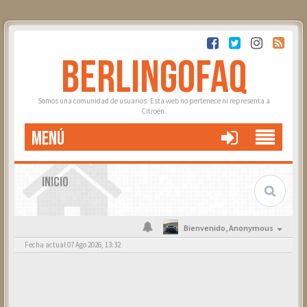
BERLINGOFAQ
Somos una comunidad de usuarios. Esta web no pertenece ni representa a
Citroën.
MENÚ
INICIO
Bienvenido,
Anonymous
Fecha actual 07 Ago 2026, 13:32