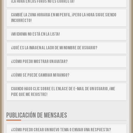
¡La hora en los foros no es correcta!
Cambié la zona horaria en mi perfil, ¡pero la hora sigue siendo
incorrecto!
¡Mi idioma no está en la lista!
¿Qué es la imagen al lado de mi nombre de usuario?
¿Cómo puedo mostrar un avatar?
¿Cómo se puede cambiar mi rango?
Cuando hago clic sobre el enlace de e-mail de un usuario, ¡me
pide que me registre!
PUBLICACIÓN DE MENSAJES
¿Cómo puedo crear un nuevo tema o enviar una respuesta?