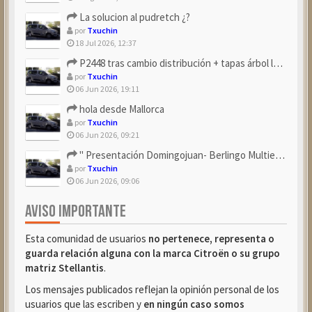
La solucion al pudretch ¿?
por
Txuchin
18 Jul 2026, 12:37
P2448 tras cambio distribución + tapas árbol levas
por
Txuchin
06 Jun 2026, 19:11
hola desde Mallorca
por
Txuchin
06 Jun 2026, 09:21
" Presentación Domingojuan- Berlingo Multiespace Blue ...
por
Txuchin
06 Jun 2026, 09:06
AVISO IMPORTANTE
Esta comunidad de usuarios
no pertenece, representa o
guarda relación alguna con la marca Citroën o su grupo
matriz Stellantis
.
Los mensajes publicados reflejan la opinión personal de los
usuarios que las escriben y
en ningún caso somos