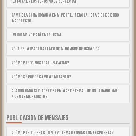
¡La hora en los foros no es correcta!
Cambié la zona horaria en mi perfil, ¡pero la hora sigue siendo
incorrecto!
¡Mi idioma no está en la lista!
¿Qué es la imagen al lado de mi nombre de usuario?
¿Cómo puedo mostrar un avatar?
¿Cómo se puede cambiar mi rango?
Cuando hago clic sobre el enlace de e-mail de un usuario, ¡me
pide que me registre!
PUBLICACIÓN DE MENSAJES
¿Cómo puedo crear un nuevo tema o enviar una respuesta?