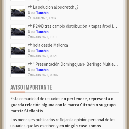
La solucion al pudretch ¿?
por
Txuchin
18 Jul 2026, 12:37
P2448 tras cambio distribución + tapas árbol levas
por
Txuchin
06 Jun 2026, 19:11
hola desde Mallorca
por
Txuchin
06 Jun 2026, 09:21
" Presentación Domingojuan- Berlingo Multiespace Blue ...
por
Txuchin
06 Jun 2026, 09:06
AVISO IMPORTANTE
Esta comunidad de usuarios
no pertenece, representa o
guarda relación alguna con la marca Citroën o su grupo
matriz Stellantis
.
Los mensajes publicados reflejan la opinión personal de los
usuarios que las escriben y
en ningún caso somos